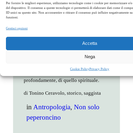
modica quantità, beveva così poco vino
Per fornire le migliori esperienze, utilizziamo tecnologie come i cookie per memorizzare e/o
del dispositivo. Il consenso a queste tecnologie ci permetterà di elaborare dati come il com
che un terzo di litro le durava per
ID unici su questo sito. Non acconsentire o ritirare il consenso può influire negativamente su 
funzioni.
un’intera settimana e pure in questo
caso l’uso della carne era un’eventualità
Gestisci opzioni
rara. Sorprendentemente, nonostante
tutte queste afflizioni, poco prima di
Accetta
morire il suo volto era lieto e il suo
Nega
colorito roseo, come si confaceva a una
creatura che aveva rinunciato al cibo
Cookie Policy
Privacy Policy
materiale per nutrirsi, più
profondamente, di quello spirituale.
di Tonino Ceravolo, storico, saggista
in
Antropologia
, 
Non solo
peperoncino