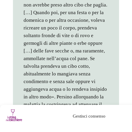
non avrebbe preso altro cibo che paglia.
[…] Quando poi, per una festa o per la
domenica o per altra occasione, voleva
ricreare un poco il corpo, prendeva
soltanto fronde di vite o di rovo e
germogli di altre piante o erbe oppure
[…] delle fave secche o, ma raramente,
ammollate nell’acqua col pane. Se
talvolta prendeva un cibo cotto,
abitualmente lo mangiava senza
condimento e senza sale oppure vi
aggiungeva acqua o lo rendeva insipido
in altro modo». Persino allorquando la
malattia la costringeva ad attenuare il
rigore dei digiuni, Chiara rimaneva “nei
Gestisci consenso
limiti dell’astinenza”: continuava a
consumare un solo pasto al giorno di