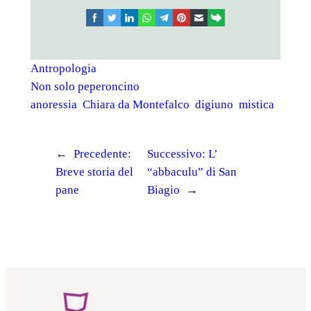
facebook
twitter
linkedin
whatsapp
telegram
pinterest
email
link
Antropologia
Non solo peperoncino
anoressia
Chiara da Montefalco
digiuno
mistica
←
Precedente:
Successivo:
L’
Breve storia del
“abbaculu” di San
pane
Biagio
→