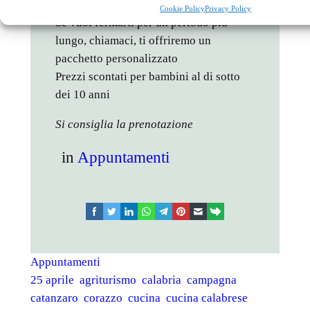
Cookie Policy
Privacy Policy
Se vuoi fermarti per un periodo più
lungo, chiamaci, ti offriremo un
pacchetto personalizzato
Prezzi scontati per bambini al di sotto
dei 10 anni
Si consiglia la prenotazione
in
Appuntamenti
facebook
twitter
linkedin
whatsapp
telegram
pinterest
email
link
Appuntamenti
25 aprile
agriturismo
calabria
campagna
catanzaro
corazzo
cucina
cucina calabrese