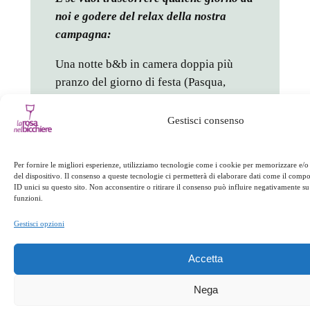
noi e godere del relax della nostra
campagna:
Una notte b&b in camera doppia più
pranzo del giorno di festa (Pasqua,
Pasquetta o 25 aprile): 110 € a coppia
(bibite escluse)
Gestisci consenso
Una notte mezza pensione in camera
doppia più pranzo del giorno di festa
Per fornire le migliori esperienze, utilizziamo tecnologie come i cookie per memorizzare e/o
del dispositivo. Il consenso a queste tecnologie ci permetterà di elaborare dati come il com
(Pasqua, Pasquetta o 25 aprile): 135 € a
ID unici su questo sito. Non acconsentire o ritirare il consenso può influire negativamente su 
funzioni.
coppia (bibite escluse)
Gestisci opzioni
Tre giorni / due notti in mezza pensione
in camera doppia, compreso un pranzo
Accetta
del giorno di festa (Pasqua, Pasquetta o
25 aprile): 320 € a coppia (bibite
Nega
escluse)