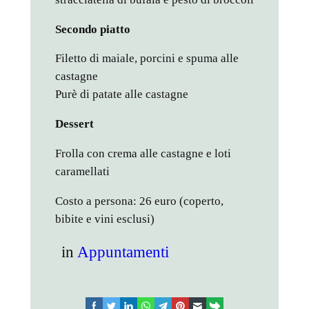
Secondo piatto
Filetto di maiale, porcini e spuma alle
castagne
Purè di patate alle castagne
Dessert
Frolla con crema alle castagne e loti
caramellati
Costo a persona: 26 euro (coperto,
bibite e vini esclusi)
in
Appuntamenti
facebook
twitter
linkedin
whatsapp
telegram
pinterest
email
link