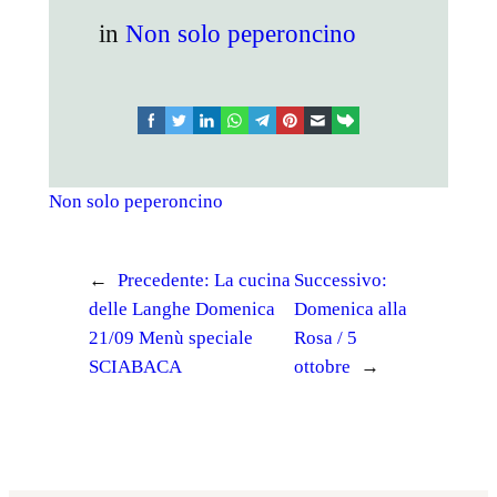
in
Non solo peperoncino
facebook
twitter
linkedin
whatsapp
telegram
pinterest
email
link
Non solo peperoncino
←
Precedente:
La cucina
Successivo:
delle Langhe Domenica
Domenica alla
21/09 Menù speciale
Rosa / 5
SCIABACA
ottobre
→