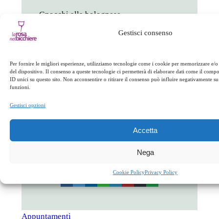
Gnocchi alla bolognese
Gestisci consenso
Cotoletta e patatine
Gelato al cioccolato
Per fornire le migliori esperienze, utilizziamo tecnologie come i cookie per memorizzare e/o
del dispositivo. Il consenso a queste tecnologie ci permetterà di elaborare dati come il com
Costo a bambino 25 euro
ID unici su questo sito. Non acconsentire o ritirare il consenso può influire negativamente su 
funzioni.
Gestisci opzioni
Si consiglia la prenotazione
Accetta
in
Appuntamenti
Nega
facebook
twitter
linkedin
whatsapp
telegram
pinterest
email
link
Cookie Policy
Privacy Policy
Appuntamenti