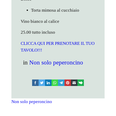
Torta mimosa al cucchiaio
Vino bianco al calice
25.00 tutto incluso
CLICCA QUI PER PRENOTARE IL TUO
TAVOLO!!!
in
Non solo peperoncino
facebook
twitter
linkedin
whatsapp
telegram
pinterest
email
link
Non solo peperoncino