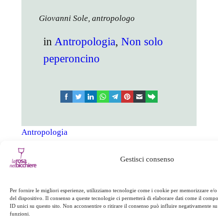
Giovanni Sole, antropologo
in
Antropologia
, 
Non solo
peperoncino
facebook
twitter
linkedin
whatsapp
telegram
pinterest
email
link
Antropologia
Non solo peperoncino
Gestisci consenso
Successivo:
←
Precedente:
Le
Per fornire le migliori esperienze, utilizziamo tecnologie come i cookie per memorizzare e/o
Cadono le stelle
“orecchie” di Cortale
del dispositivo. Il consenso a queste tecnologie ci permetterà di elaborare dati come il com
→
ID unici su questo sito. Non acconsentire o ritirare il consenso può influire negativamente su 
funzioni.