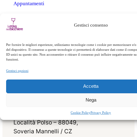
Appuntamenti
←
Precedente:
Successivo:
Funghi
Gestisci consenso
Capodanno 2024
porcini
→
Per fornire le migliori esperienze, utilizziamo tecnologie come i cookie per memorizzare e/o
del dispositivo. Il consenso a queste tecnologie ci permetterà di elaborare dati come il com
ID unici su questo sito. Non acconsentire o ritirare il consenso può influire negativamente su 
funzioni.
Gestisci opzioni
Accetta
Nega
Cookie Policy
Privacy Policy
Località Polso – 88049,
Soveria Mannelli / CZ