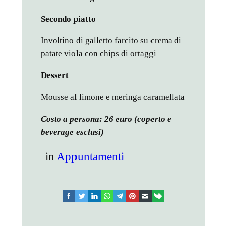
Secondo piatto
Involtino di galletto farcito su crema di
patate viola con chips di ortaggi
Dessert
Mousse al limone e meringa caramellata
Costo a persona: 26 euro (coperto e
beverage esclusi)
in
Appuntamenti
facebook
twitter
linkedin
whatsapp
telegram
pinterest
email
link