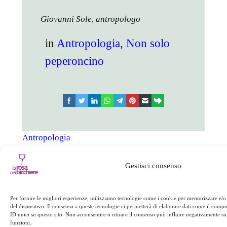
Giovanni Sole, antropologo
in
Antropologia
, 
Non solo
peperoncino
facebook
twitter
linkedin
whatsapp
telegram
pinterest
email
link
Antropologia
Non solo peperoncino
Gestisci consenso
Successivo:
←
Precedente:
Le
Per fornire le migliori esperienze, utilizziamo tecnologie come i cookie per memorizzare e/o
Cadono le stelle
“orecchie” di Cortale
del dispositivo. Il consenso a queste tecnologie ci permetterà di elaborare dati come il com
→
ID unici su questo sito. Non acconsentire o ritirare il consenso può influire negativamente su 
funzioni.